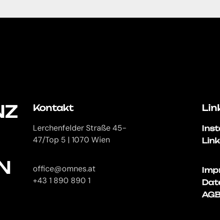
NZ
Kontakt
Lin
Ins
Lerchenfelder Straße 45-
Lin
47/Top 5 | 1070 Wien
N
office@omnes.at
Imp
+43 1 890 890 1
Dat
AG