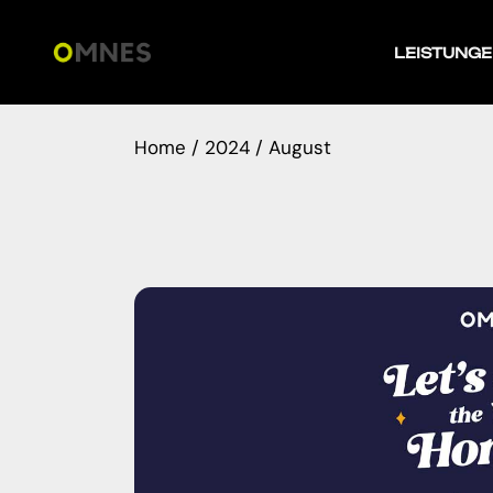
Skip
to
the
LEISTUNG
content
Home
2024
August