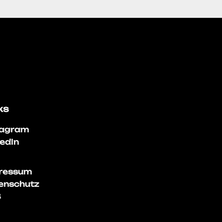
ks
tagram
kedIn
ressum
enschutz
B