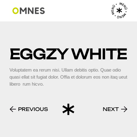
MENÜ • MENÜ • MENÜ •
EGGZY WHITE
Voluptatem ea rerum nisi. Ullam debitis optio. Quae odio
quasi ellat sit fugiat dolor. Offia et dolorum eos non itaq ueut
libero rum hicvo.
PREVIOUS
NEXT